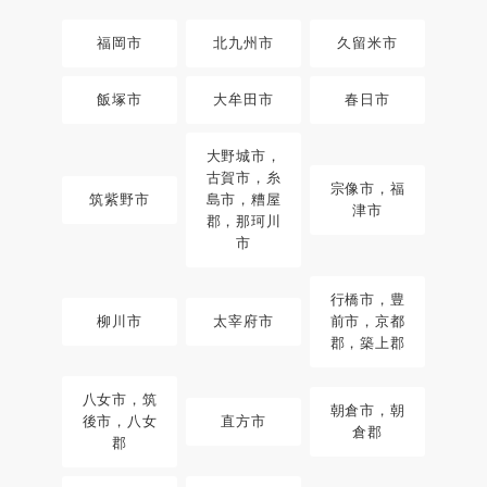
福岡市
北九州市
久留米市
飯塚市
大牟田市
春日市
大野城市，
古賀市，糸
宗像市，福
筑紫野市
島市，糟屋
津市
郡，那珂川
市
行橋市，豊
柳川市
太宰府市
前市，京都
郡，築上郡
八女市，筑
朝倉市，朝
後市，八女
直方市
倉郡
郡