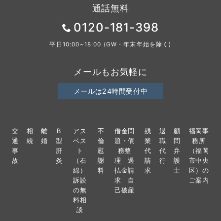
通話無料
0120-181-398
平日10:00~18:00 (GW・年末年始を除く)
メールもお気軽に
メールは24時間受付中
交
相
離
B
アス
不
借金問
残
退
顧
福岡事
通
続
婚
型
ベス
倫
題・債
業
職
問
務所
事
肝
ト
慰
務整
代
代
弁
（福岡
故
炎
（石
謝
理 過
請
行
護
市中央
綿）
料
払金請
求
士
区）の
訴訟
求 自
ご案内
の無
己破産
料相
談