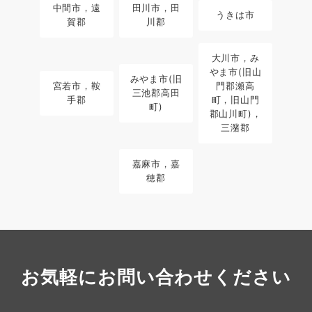
中間市，遠
田川市，田
うきは市
賀郡
川郡
大川市，み
やま市(旧山
みやま市(旧
宮若市，鞍
門郡瀬高
三池郡高田
手郡
町，旧山門
町)
郡山川町)，
三潴郡
嘉麻市，嘉
穂郡
お気軽にお問い合わせください